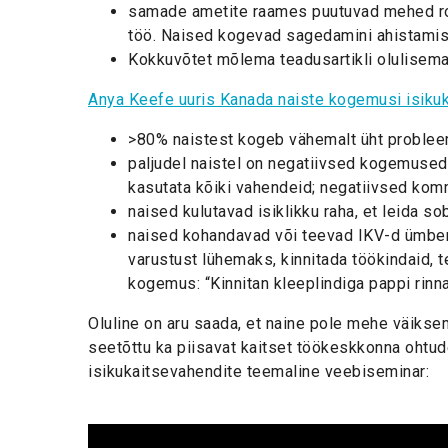
samade ametite raames puutuvad mehed rohk
töö. Naised kogevad sagedamini ahistamis
Kokkuvõtet mõlema teadusartikli olulisem
Anya Keefe uuris Kanada naiste kogemusi isiku
>80% naistest kogeb vähemalt üht probleem
paljudel naistel on negatiivsed kogemused
kasutata kõiki vahendeid; negatiivsed komm
naised kulutavad isiklikku raha, et leida so
naised kohandavad või teevad IKV-d ümber,
varustust lühemaks, kinnitada töökindaid, t
kogemus: “Kinnitan kleeplindiga pappi rinn
Oluline on aru saada, et naine pole mehe väikse
seetõttu ka piisavat kaitset töökeskkonna ohtude
isikukaitsevahendite teemaline veebiseminar: