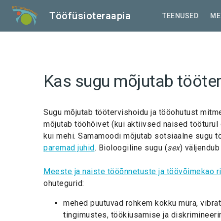
Liigu
edasi
Tööfüsioteraapia
TEENUSED
ME
põhisisu
juurde
Kas sugu mõjutab tööterv
Sugu mõjutab töötervishoidu ja tööohutust mitme
mõjutab tööhõivet (kui aktiivsed naised tööturul 
kui mehi. Samamoodi mõjutab sotsiaalne sugu töö
paremad juhid
. Bioloogiline sugu (
sex
) väljendu
Meeste ja naiste tööõnnetuste ja töövõimekao ri
ohutegurid:
mehed puutuvad rohkem kokku müra, vibratsi
tingimustes, töökiusamise ja diskrimineerim