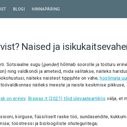
IST
BLOGI
HINNAPÄRING
ist? Naised ja isikukaitsevah
ti. Sotsiaalne sugu (
gender
) hõlmab soorolle ja tööturu eri
on) ning valdkondi ja ameteid, mida valitakse, näiteks haridu
kohustusi, näiteks naistest tippjuhte on vähe,
hoolimata uu
b töövaldkonnas näiteks meeste ja naiste keskmise pikkuse,
sk on erinev
.
Biswas jt (2021) tõid ülevaateartiklis
välja, et 
ooni, kiirguse, füüsiliselt raske töö, sundasendite, kukkum
ise, tööstressi ja bioloogiliste ohuteguritega;