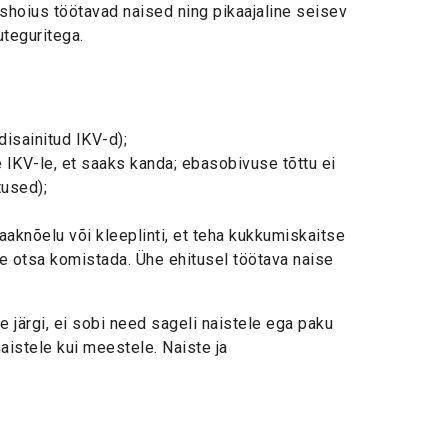
hoius töötavad naised ning pikaajaline seisev
teguritega.
isainitud IKV-d);
IKV-le, et saaks kanda; ebasobivuse tõttu ei
tused);
aknõelu või kleeplinti, et teha kukkumiskaitse
tte otsa komistada. Ühe ehitusel töötava naise
järgi, ei sobi need sageli naistele ega paku
aistele kui meestele. Naiste ja