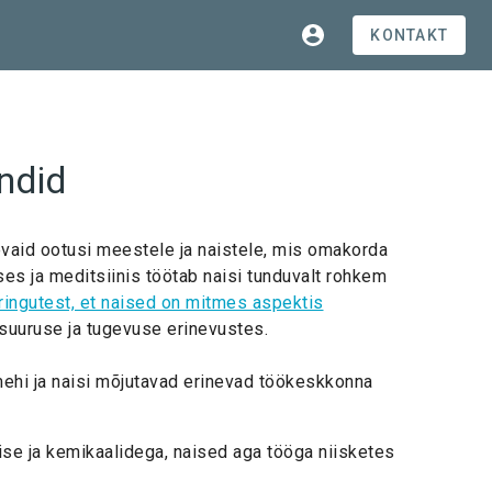
KONTAKT
endid
nevaid ootusi meestele ja naistele, mis omakorda
ses ja meditsiinis töötab naisi tunduvalt rohkem
ringutest, et naised on mitmes aspektis
 suuruse ja tugevuse erinevustes.
mehi ja naisi mõjutavad erinevad töökeskkonna
ise ja kemikaalidega, naised aga tööga niisketes