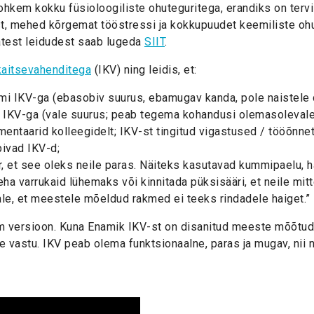
em kokku füsioloogiliste ohuteguritega, erandiks on tervis
t, mehed kõrgemat tööstressi ja kokkupuudet keemiliste ohu
atest leidudest saab lugeda
SIIT
.
kaitsevahenditega
(IKV) ning leidis, et:
i IKV-ga (ebasobiv suurus, ebamugav kanda, pole naistele d
 IKV-ga (vale suurus; peab tegema kohandusi olemasolevale 
entaarid kolleegidelt; IKV-st tingitud vigastused / tööõnne
bivad IKV-d;
 et see oleks neile paras. Näiteks kasutavad kummipaelu, ha
eha varrukaid lühemaks või kinnitada püksisääri, et neile mi
ale, et meestele mõeldud rakmed ei teeks rindadele haiget.”
m versioon. Kuna Enamik IKV-st on disanitud meeste mõõtude 
 vastu. IKV peab olema funktsionaalne, paras ja mugav, nii n